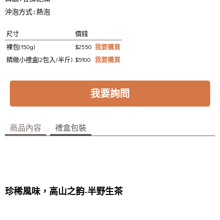
沖泡方式:熱泡
尺寸
價錢
裸包(150g)
$2550
我要購買
精緻小禮盒(2包入/半斤)
$5100
我要購買
我要詢問
商品內容
禮盒包裝
珍稀風味，高山之韵-半野生茶