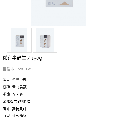
稀有半野生 / 150g
售價 $ 2,550 TWD
產區:台灣中部
樹種:青心烏龍
季節:春、冬
發酵程度:輕發酵
風味:獨特風味
口感:甘醇飽滿