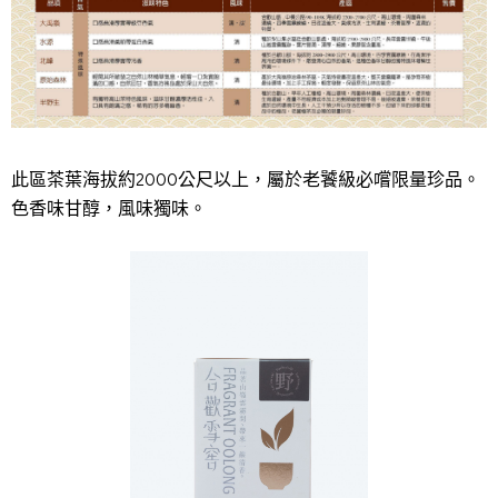
此區茶葉海拔約2000公尺以上，屬於老饕級必嚐限量珍品。
色香味甘醇，風味獨味。