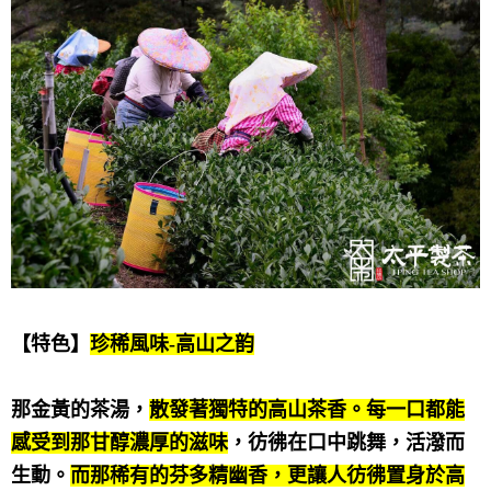
【特色】
珍稀風味-高山之韵
那金黃的茶湯，
散發著獨特的高山茶香。每一口都能
感受到那甘醇濃厚的滋味
，
彷彿在口中跳舞，
活潑而
生動。
而那稀有的芬多精幽香，更讓人彷彿置身於高