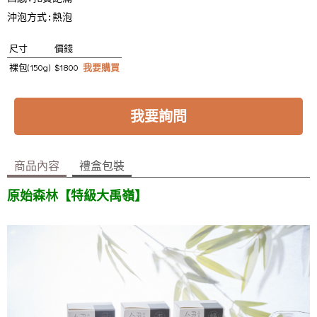
沖泡方式:熱泡
尺寸
價錢
裸包(150g)
$1800
我要購買
我要詢問
商品內容
禮盒包裝
原始森林【特級大禹嶺】