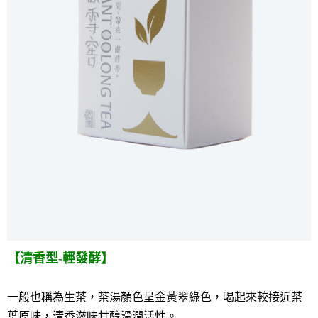
【清香型-輕發酵】
一般也稱為生茶，茶湯顏色呈金黃翠綠色，喝起來較接近茶
葉原味，清香滋味甘醇滑潤活性。