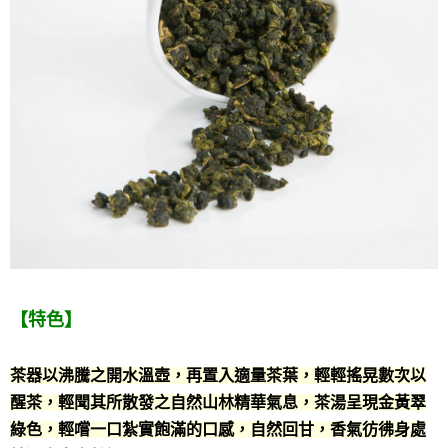
【特色】
茶器以沸騰之開水溫壺，再置入適量茶葉，輕輕搖晃數次以
醒茶，輕聞其所散發之自然山林精華氣息，茶湯呈現金黃翠
綠色，輕嚐一口紮實飽滿的口感，自然回甘，香氣彷彿身處