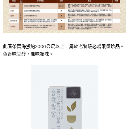
此區茶葉海拔約2000公尺以上，屬於老饕級必嚐限量珍品。
色香味甘醇，風味獨味。