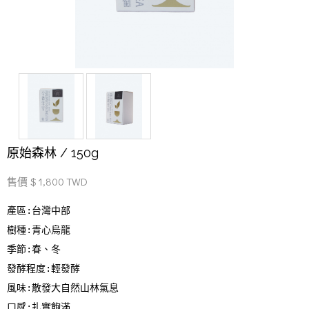
原始森林 / 150g
售價 $ 1,800 TWD
產區:台灣中部
樹種:青心烏龍
季節:春、冬
發酵程度:輕發酵
風味:散發大自然山林氣息
口感:扎實飽滿