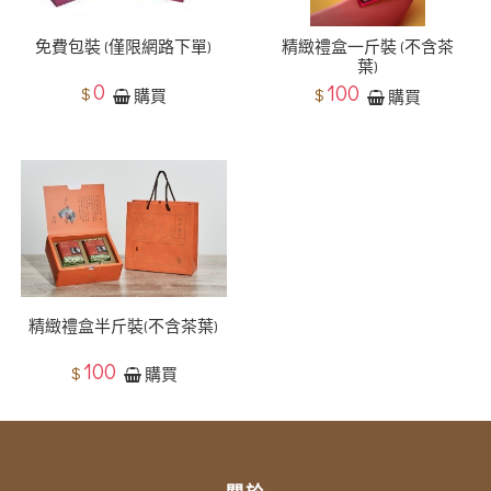
免費包裝 (僅限網路下單)
精緻禮盒一斤裝 (不含茶
葉)
0
100
$
$
購買
購買
精緻禮盒半斤裝(不含茶葉)
100
$
購買