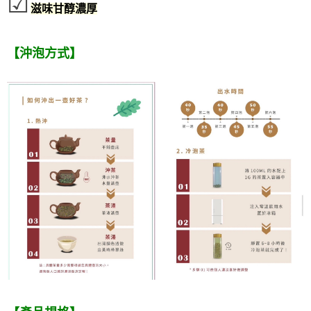
☑
滋味甘醇濃厚
【沖泡方式】