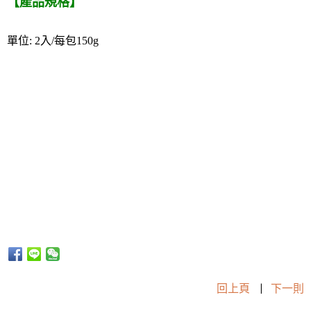
【產品規格】
單位: 2入/每包150g
回上頁
|
下一則