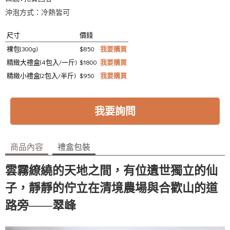
沖泡方式：冷熱皆可
尺寸
價錢
裸包(300g)
$850
我要購買
精緻大禮盒(4包入/一斤)
$1800
我要購買
精緻小禮盒(2包入/半斤)
$950
我要購買
我要詢問
商品內容
禮盒包裝
雲霧繚繞的天地之間，有位遺世獨立的仙
子，靜靜的佇立在清境農場與合歡山的道
——
路旁
翠峰