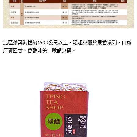
此區茶葉海拔約1600公尺以上，喝起來屬於果香系列，口感
厚實回甘，香醇味美，喉韻無窮。