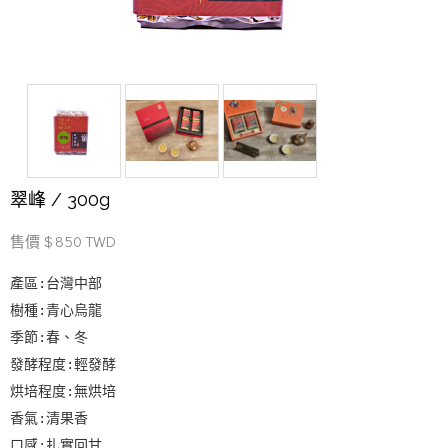
翠峰 / 300g
售價 $ 850 TWD
產區:台灣中部
樹種:青心烏龍
季節:春、冬
發酵程度:輕發酵
烘培程度:無烘培
香氣:清果香
口感:扎實回甘